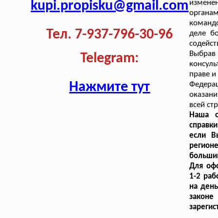
kupi.propisku@gmail.com
измене
органа
командо
Тел. 7-937-796-30-96
деле б
содейст
Выбрав
Telegram:
консуль
праве и
Нажмите тут
Федера
оказани
всей ст
Наша о
справки
если В
регионе
большим
Для оф
1-2 раб
на ден
законе
зарегис