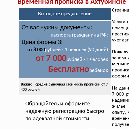
Временная прописка в Ахтубинске
Страниц
Выгодное предложение
Услуга
От вас нужны документы:
помощью
престиж
- паспорта гражданина РФ;
учет ав
Цена формы 3:
от 8 000
рублей - 1 человек (90 дней)
Пожалу
от 7 000
запом
рублей - 1 человек
меньше
Бесплатно
пропис
ребенок
оформит
Важно
- средне рыночная стоимость
прописки от 9
На дан
400 рублей
7 000 р
надежн
Обращайтесь и оформите
жилье 
надежную регистрацию быстро
опыту, 
по адекватной стоимости.
времен
получае