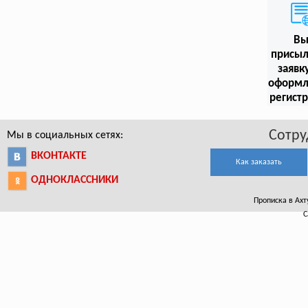
В
присыл
заявк
оформл
регист
Сотру
Мы в социальных сетях:
ВКОНТАКТЕ
Как заказать
ОДНОКЛАССНИКИ
Прописка в Ахту
С